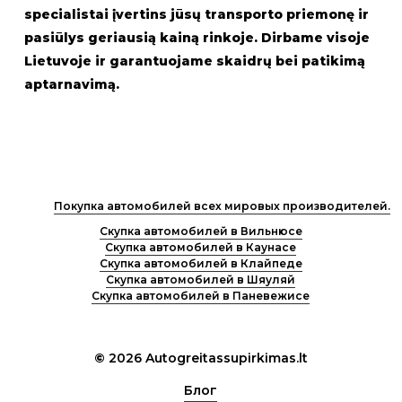
specialistai įvertins jūsų transporto priemonę ir
pasiūlys geriausią kainą rinkoje. Dirbame visoje
Lietuvoje ir garantuojame skaidrų bei patikimą
aptarnavimą.
Покупка автомобилей всех мировых производителей.
Скупка автомобилей в Вильнюсе
Скупка автомобилей в Каунасе
Скупка автомобилей в Клайпеде
Скупка автомобилей в Шяуляй
Скупка автомобилей в Паневежисе
©
2026
Autogreitassupirkimas.lt
Блог