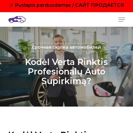
Skip
🎉
Puslapis parduodamas / САЙТ ПРОДАЕТСЯ
to
Men
main
content
Срочная скупка автомобилей
Kodėl Verta Rinktis
Profesionalų Auto
Supirkimą?