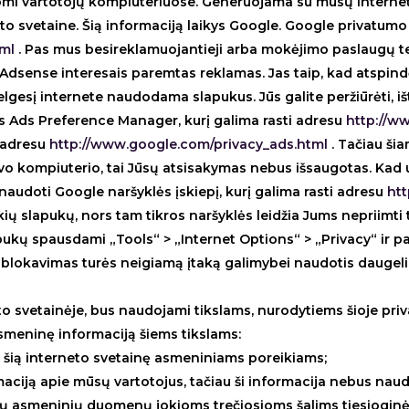
mi vartotojų kompiuteriuose. Generuojama su mūsų interneto
eto svetaine. Šią informaciją laikys Google. Google privatumo
tml
. Pas mus besireklamuojantieji arba mokėjimo paslaugų teik
Adsense interesais paremtas reklamas. Jas taip, kad atspind
gesį internete naudodama slapukus. Jūs galite peržiūrėti, ištri
 Ads Preference Manager, kurį galima rasti adresu
http://w
o adresu
http://www.google.com/privacy_ads.html
. Tačiau š
š savo kompiuterio, tai Jūsų atsisakymas nebus išsaugotas. Kad
naudoti Google naršyklės įskiepį, kurį galima rasti adresu
ht
ų slapukų, nors tam tikros naršyklės leidžia Jums nepriimti ti
lapukų spausdami „Tools“ > „Internet Options“ > „Privacy“ ir p
 blokavimas turės neigiamą įtaką galimybei naudotis daugeliu 
o svetainėje, bus naudojami tikslams, nurodytiems šioje priv
smeninę informaciją šiems tikslams:
mi šią interneto svetainę asmeniniams poreikiams;
rmaciją apie mūsų vartotojus, tačiau ši informacija nebus nau
sų asmeninių duomenų jokioms trečiosioms šalims tiesioginės