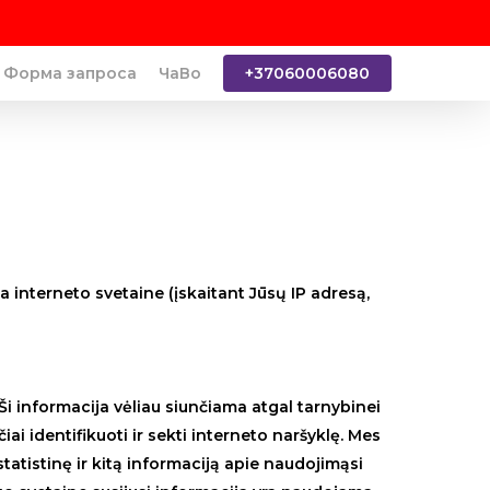
Форма запроса
ЧаВо
+37060006080
a interneto svetaine (įskaitant Jūsų IP adresą,
Ši informacija vėliau siunčiama atgal tarnybinei
iai identifikuoti ir sekti interneto naršyklę. Mes
atistinę ir kitą informaciją apie naudojimąsi