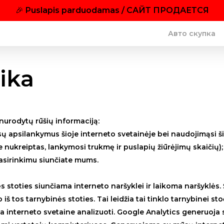
🎉
Puslapis parduodamas / САЙТ ПРОДАЕТСЯ
Авто скупка
ika
 nurodytų rūšių informaciją:
sų apsilankymus šioje interneto svetainėje bei naudojimąsi ši
te nukreiptas, lankymosi trukmę ir puslapių žiūrėjimų skaičių);
 pasirinkimu siunčiate mums.
s stoties siunčiama interneto naršyklei ir laikoma naršyklės. 
iš tos tarnybinės stoties. Tai leidžia tai tinklo tarnybinei stoč
interneto svetaine analizuoti. Google Analytics generuoja st