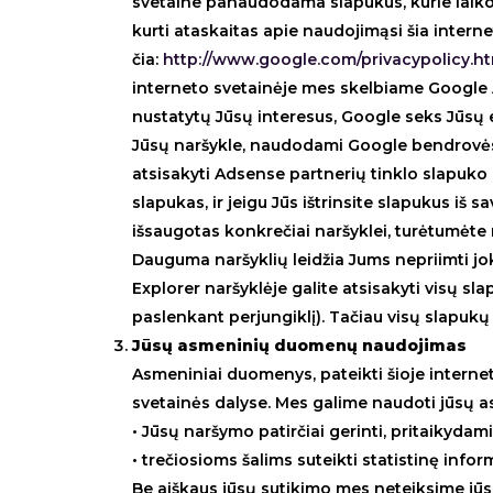
svetaine panaudodama slapukus, kurie laiko
kurti ataskaitas apie naudojimąsi šia intern
čia:
http://www.google.com/privacypolicy.h
interneto svetainėje mes skelbiame Google 
nustatytų Jūsų interesus, Google seks Jūsų el
Jūsų naršykle, naudodami Google bendrovės
atsisakyti Adsense partnerių tinklo slapuk
slapukas, ir jeigu Jūs ištrinsite slapukus i
išsaugotas konkrečiai naršyklei, turėtumėte 
Dauguma naršyklių leidžia Jums nepriimti joki
Explorer naršyklėje galite atsisakyti visų s
paslenkant perjungiklį). Tačiau visų slapukų
Jūsų asmeninių duomenų naudojimas
Asmeniniai duomenys, pateikti šioje internet
svetainės dalyse. Mes galime naudoti jūsų a
• Jūsų naršymo patirčiai gerinti, pritaikyda
• trečiosioms šalims suteikti statistinę info
Be aiškaus jūsų sutikimo mes neteiksime jū