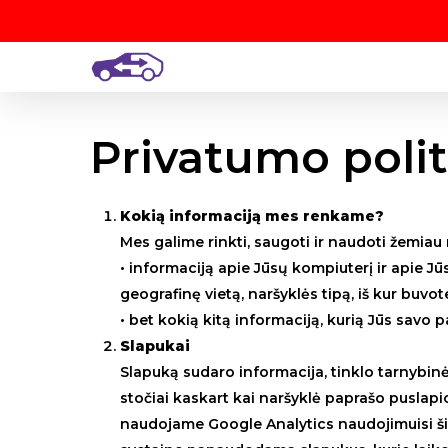
Skip
to
main
content
Privatumo polit
Kokią informaciją mes renkame?
Mes galime rinkti, saugoti ir naudoti žemiau
• informaciją apie Jūsų kompiuterį ir apie Jū
geografinę vietą, naršyklės tipą, iš kur buvo
• bet kokią kitą informaciją, kurią Jūs savo
Slapukai
Slapuką sudaro informacija, tinklo tarnybinė
stočiai kaskart kai naršyklė paprašo puslapio 
naudojame Google Analytics naudojimuisi šia 