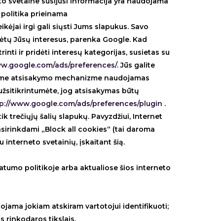
 svetaine susijusi informacija yra naudojama
 politika prieinama
ėjai irgi gali siųsti Jums slapukus. Savo
ėtų Jūsų interesus, parenka Google. Kad
nti ir pridėti interesų kategorijas, susietas su
ww.google.com/ads/preferences/
. Jūs galite
iame atsisakymo mechanizme naudojamas
 užsitikrintumėte, jog atsisakymas būtų
tp://www.google.com/ads/preferences/plugin
.
k trečiųjų šalių slapukų. Pavyzdžiui, Internet
asirinkdami „Block all cookies“ (tai daroma
interneto svetainių, įskaitant šią.
atumo politikoje arba aktualiose šios interneto
dojama jokiam atskiram vartotojui identifikuoti;
 rinkodaros tikslais.