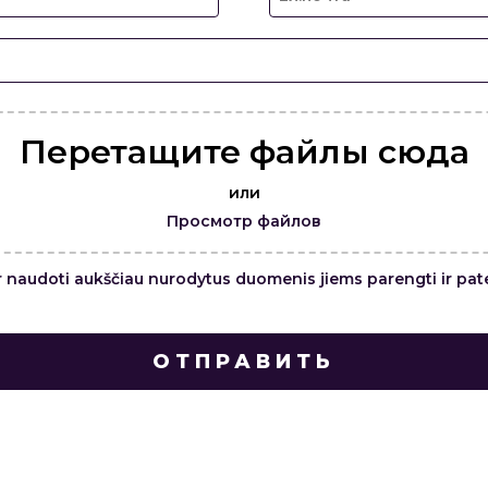
Перетащите файлы сюда
или
Просмотр файлов
r naudoti aukščiau nurodytus duomenis jiems parengti ir pate