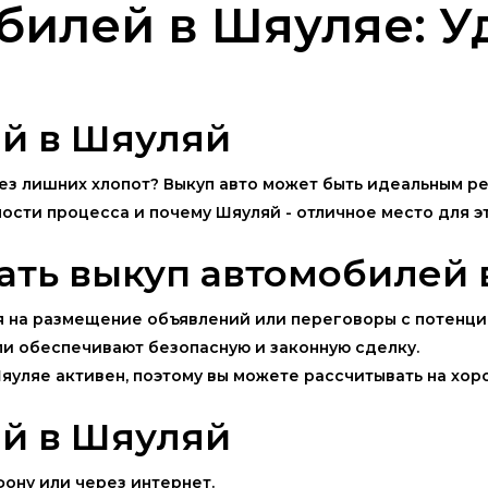
билей в Шяуляе: У
ей в Шяуляй
ез лишних хлопот? Выкуп авто может быть идеальным р
сти процесса и почему Шяуляй - отличное место для эт
ать выкуп автомобилей 
мя на размещение объявлений или переговоры с потенц
ли обеспечивают безопасную и законную сделку.
 Шяуляе активен, поэтому вы можете рассчитывать на хо
ей в Шяуляй
фону или через интернет.