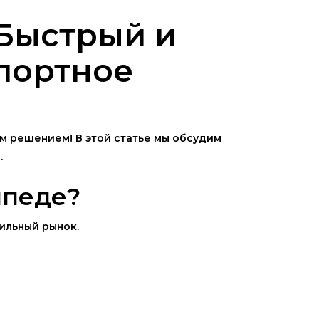
 Быстрый и
портное
м решением! В этой статье мы обсудим
.
йпеде?
ильный рынок.