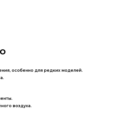
то
.
ения, особенно для редких моделей.
а.
енты.
ного воздуха.