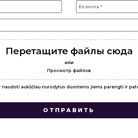
Перетащите файлы сюда
или
Просмотр файлов
r naudoti aukščiau nurodytus duomenis jiems parengti ir pate